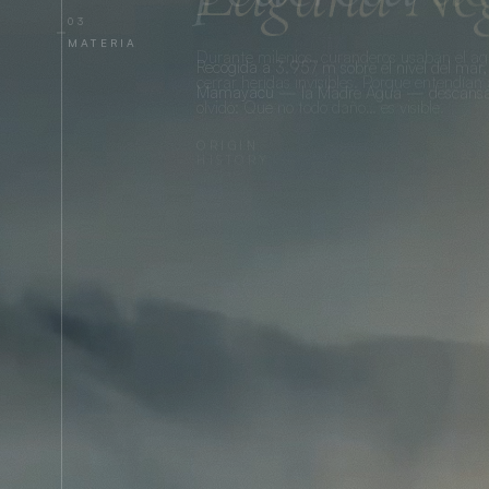
03
MATERIA
Recogida a 3.957 m sobre el nivel del mar,
Mamayacu — la Madre Agua — descansa d
ORIGIN
→