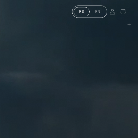
Negra, joyería-ta
ES
EN