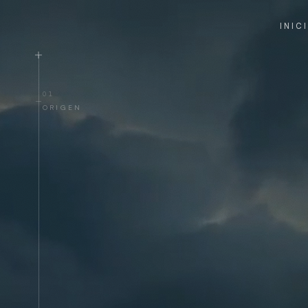
Elyxie — Agua sag
INIC
01
ORIGEN